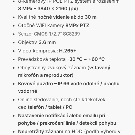
8-kamerový IP POE PTZ systém s rozlíšením
8
MPx – 3840 x 2160 (px)
Kvalitné
nočné videnie až do 30 m
Otočné WIFI kamery
8MPx PTZ
Senzor
CMOS 1/2.7″ SC8239
Objektív
3.6 mm
Video kompresia:
H.265+
Prevádzková teplota
-30 ℃ ~ +60 ℃
Obojstranný zvukový záznam (
vstavaný
mikrofón a reproduktor
)
Kovové puzdro – IP 66 vode odolné / prachu
vzdorné
Online sledovanie, nech ste kdekoľvek
cez
telefón / tablet / PC
Nastavenie notifikácií alebo emailu pri
pohybe / prekročení línie / detekcii pohybu
Nepretržitý záznam
na HDD (podľa výberu v