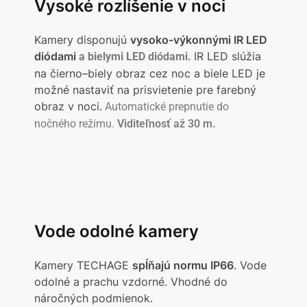
Vysoké rozlíšenie v noci
Kamery disponujú
vysoko-výkonnými IR LED
diódami
IR LED slúžia
a bielymi LED diódami.
na čierno–biely obraz cez noc a biele LED je
možné nastaviť na prisvietenie pre farebný
obraz v noci.
Automatické prepnutie do
nočného režimu.
Viditeľnosť až 30 m.
Vode odolné kamery
Kamery TECHAGE
spĺňajú normu IP66
. Vode
odolné a prachu vzdorné. Vhodné do
náročných podmienok.