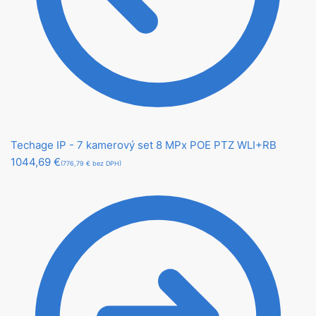
Techage IP - 7 kamerový set 8 MPx POE PTZ WLI+RB
1044,69
€
(776,79 € bez DPH)