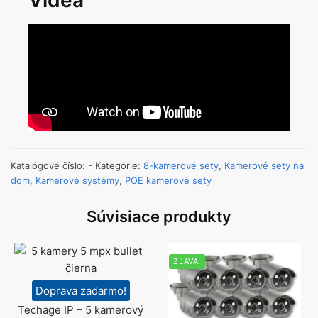
Videá
Katalógové číslo:
-
Kategórie:
8-kamerové sety
,
Kamerové sety na
dom
,
Kamerové systémy
,
POE kamerové sety
Súvisiace produkty
ZĽAVA!
Doprava zadarmo!
Techage IP – 5 kamerový