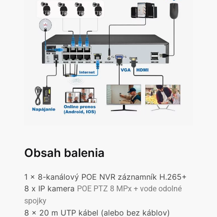
Obsah balenia
1 x 8-kanálový POE NVR záznamník H.265+
8 x IP kamera
POE PTZ
8 MPx + vode odolné
spojky
8 x 20 m UTP kábel (alebo bez káblov)