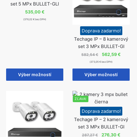
set 5 MPx BULLET-GLI
535,00
€
(376,02 € bez DPH)
Doprava zadarmo!
Techage IP – 8 kamerový
set 3 MPx BULLET-GI
562,59
€
582,54
€
(373,05 € bez DPH)
Výber možností
Výber možností
ZĽAVA!
Doprava zadarmo!
Techage IP – 2 kamerový
set 3 MPx BULLET-GI
276,30
€
287,27
€