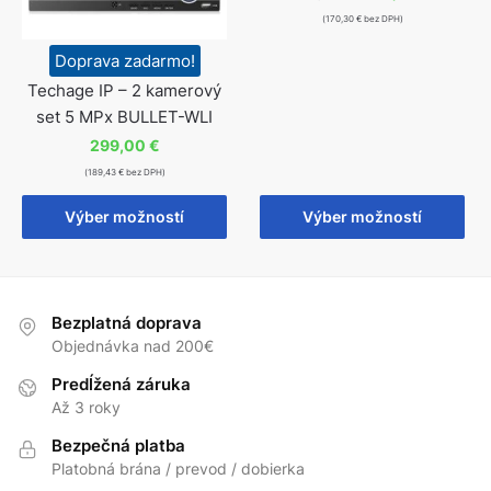
(170,30 € bez DPH)
Doprava zadarmo!
Techage IP – 2 kamerový
set 5 MPx BULLET-WLI
299,00
€
(189,43 € bez DPH)
Výber možností
Výber možností
Bezplatná doprava
Objednávka nad 200€
Predĺžená záruka
Až 3 roky
Bezpečná platba
Platobná brána / prevod / dobierka