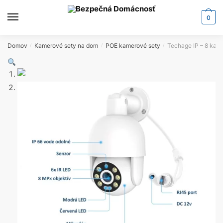
0
Domov
Kamerové sety na dom
POE kamerové sety
Techage IP – 8 ka
/
/
/