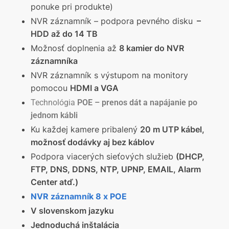
ponuke pri produkte)
NVR záznamník – podpora pevného disku
–
HDD až do 14 TB
Možnosť doplnenia až
8 kamier do NVR
záznamníka
NVR záznamník s výstupom na monitory
pomocou
HDMI a VGA
Technológia
POE – prenos dát a napájanie po
jednom kábli
Ku každej kamere pribalený
20 m UTP kábel,
možnosť dodávky aj bez káblov
Podpora viacerých sieťových služieb
(DHCP,
FTP, DNS, DDNS, NTP, UPNP, EMAIL, Alarm
Center atď.)
NVR záznamník 8 x POE
V slovenskom jazyku
Jednoduchá inštalácia