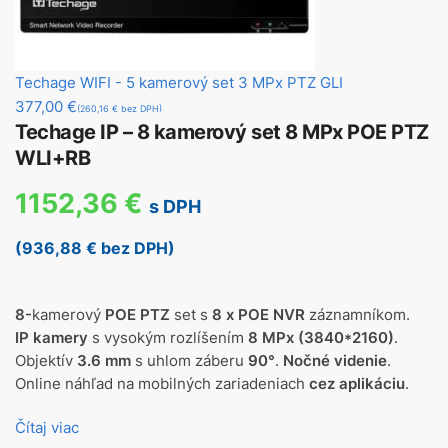
Techage WIFI - 5 kamerový set 3 MPx PTZ GLI
377,00
€
(260,16 € bez DPH)
Techage IP – 8 kamerový set 8 MPx POE PTZ
WLI+RB
1152,36
€
s DPH
(936,88 € bez DPH)
8-
kamerový
POE PTZ
set s
8 x POE NVR
záznamníkom.
IP kamery
s vysokým rozlíšením
8 MPx (3840*2160)
.
Objektív
3.6 mm
s uhlom záberu
90°
.
Nočné videnie
.
Online náhľad na mobilných zariadeniach
cez aplikáciu
.
Čítaj viac