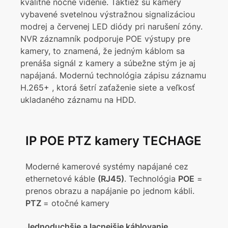
kvalitné nočné videnie. Taktiež sú kamery
vybavené svetelnou výstražnou signalizáciou
modrej a červenej LED diódy pri narušení zóny.
NVR záznamník podporuje POE výstupy pre
kamery, to znamená, že jedným káblom sa
prenáša signál z kamery a súbežne stým je aj
napájaná. Modernú technológia zápisu záznamu
H.265+ , ktorá šetrí zaťaženie siete a veľkosť
ukladaného záznamu na HDD.
IP POE PTZ kamery TECHAGE
Moderné kamerové systémy napájané cez
ethernetové káble
(RJ45)
. Technológia
POE
=
prenos obrazu a napájanie po jednom kábli.
PTZ
= otočné kamery
Jednoduchšie a lacnejšie káblovanie.