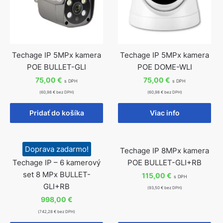
Techage IP 5MPx kamera
Techage IP 5MPx kamera
POE BULLET-GLI
POE DOME-WLI
75,00
€
75,00
€
s DPH
s DPH
(60,98 € bez DPH)
(60,98 € bez DPH)
Pridať do košíka
Viac info
Doprava zadarmo!
Techage IP 8MPx kamera
Techage IP – 6 kamerový
POE BULLET-GLI+RB
set 8 MPx BULLET-
115,00
€
s DPH
GLI+RB
(93,50 € bez DPH)
998,00
€
(742,28 € bez DPH)