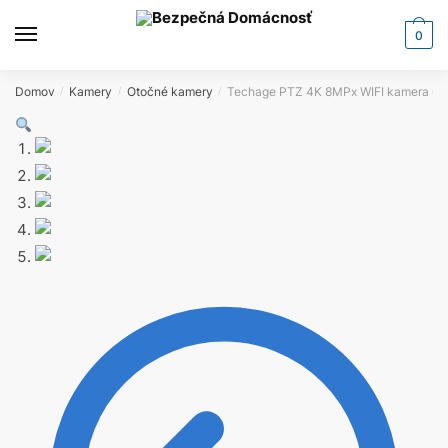
0
Domov
Kamery
Otočné kamery
Techage PTZ 4K 8MPx WIFI kamera G
/
/
/