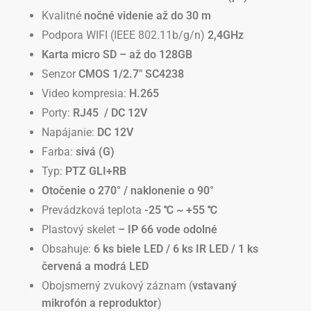
Kvalitné
nočné videnie až do 30 m
Podpora WIFI (IEEE 802.11b/g/n)
2,4GHz
Karta micro SD – až do 128GB
Senzor
CMOS 1/2.7″
SC4238
Video kompresia:
H.265
Porty:
RJ45 / DC 12V
Napájanie:
DC 12V
Farba:
sivá (G)
Typ:
PTZ GLI+RB
Otočenie o 270° / naklonenie o 90°
Prevádzková teplota
-25 ℃ ~ +55 ℃
Plastový skelet
– IP 66 vode odolné
Obsahuje:
6
ks biele LED / 6 ks IR LED / 1 ks
červená a modrá LED
Obojsmerný zvukový záznam (
vstavaný
mikrofón a reproduktor
)